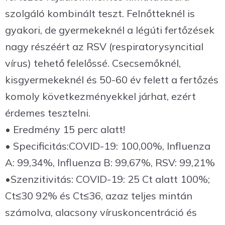
szolgáló kombinált teszt. Felnőtteknél is
gyakori, de gyermekeknél a légúti fertőzések
nagy részéért az RSV (respiratorysyncitial
vírus) tehető felelőssé. Csecsemőknél,
kisgyermekeknél és 50-60 év felett a fertőzés
komoly következményekkel járhat, ezért
érdemes tesztelni.
• Eredmény 15 perc alatt!
• Specificitás:COVID-19: 100,00%, Influenza
A: 99,34%, Influenza B: 99,67%, RSV: 99,21%
•Szenzitivitás: COVID-19: 25 Ct alatt 100%;
Ct≤30 92% és Ct≤36, azaz teljes mintán
számolva, alacsony víruskoncentráció és