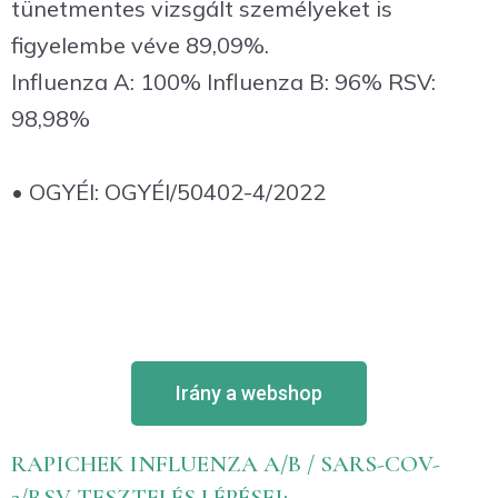
tünetmentes vizsgált személyeket is
figyelembe véve 89,09%.
Influenza A: 100% Influenza B: 96% RSV:
98,98%
• OGYÉI: OGYÉI/50402-4/2022
Irány a webshop
RAPICHEK INFLUENZA A/B / SARS-COV-
2/RSV TESZTELÉS LÉPÉSEI: