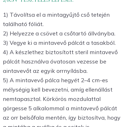
1) Távolítsa el a mintagyűjtő cső tetején
található fóliát.
2) Helyezze a csövet a csőtartó állványba.
3) Vegye ki a mintavevő pálcát a tasakból.
4) A készlethez biztosított steril mintavevő
pálcát használva óvatosan vezesse be
aintavevőt az egyik orrnyílásba.
5) A mintavevő pálca hegyét 2–4 cm-es
mélységig kell bevezetni, amíg ellenállást
nemtapasztal. Körkörös mozdulattal
görgesse 5 alkalommal a mintavevő pálcát
az orr belsőfala mentén, így biztosítva, hogy
a mintába a nyálka és a sejtek is