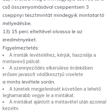
cső összenyomásával cseppentsen 3
cseppnyi tesztmintát mindegyik mintatartó
mélyedésbe.
13) 15 perc elteltével olvassa le az
eredményeket.
Figyelmeztetés:
A minták levételéhez, kérjük, használja a
mintavevő pálcát.
A szennyeződés elkerülése érdekében
erősen javasolt védőkesztyű viselete
a minta levétele során.
A tünetek megjelenését követően a lehető
leghamarabb vegye le a mintákat.
A mintákat ajánlott a mintavétel után azonnal
kezelni.