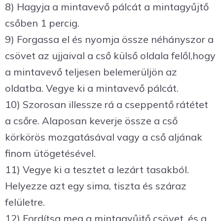
8) Hagyja a mintavevő pálcát a mintagyűjtő
csőben 1 percig.
9) Forgassa el és nyomja össze néhányszor a
csövet az ujjaival a cső külső oldala felől,hogy
a mintavevő teljesen belemerüljön az
oldatba. Vegye ki a mintavevő pálcát.
10) Szorosan illessze rá a cseppentő rátétet
a csőre. Alaposan keverje össze a cső
körkörös mozgatásával vagy a cső aljának
finom ütögetésével.
11) Vegye ki a tesztet a lezárt tasakból.
Helyezze azt egy sima, tiszta és száraz
felületre.
12) Fordítsa meg a mintagyűjtő csövet, és a