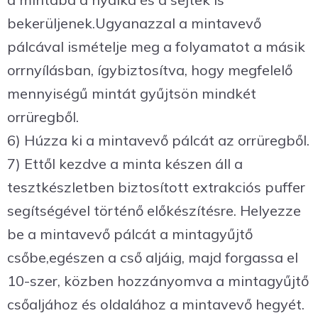
bekerüljenek.Ugyanazzal a mintavevő
pálcával ismételje meg a folyamatot a másik
orrnyílásban, ígybiztosítva, hogy megfelelő
mennyiségű mintát gyűjtsön mindkét
orrüregből.
6) Húzza ki a mintavevő pálcát az orrüregből.
7) Ettől kezdve a minta készen áll a
tesztkészletben biztosított extrakciós puffer
segítségével történő előkészítésre. Helyezze
be a mintavevő pálcát a mintagyűjtő
csőbe,egészen a cső aljáig, majd forgassa el
10-szer, közben hozzányomva a mintagyűjtő
csőaljához és oldalához a mintavevő hegyét.