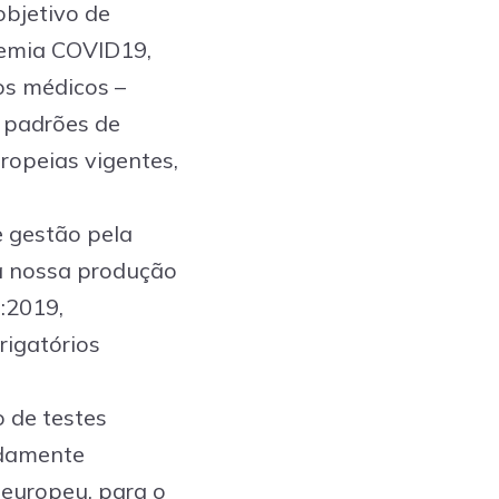
bjetivo de
emia COVID19,
os médicos –
 padrões de
ropeias vigentes,
 gestão pela
a nossa produção
:2019,
rigatórios
 de testes
idamente
 europeu, para o